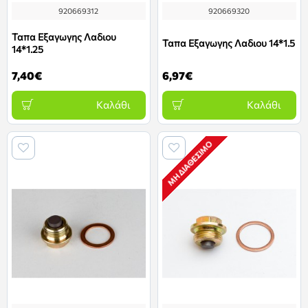
920669312
920669320
Ταπα Εξαγωγης Λαδιου
Ταπα Εξαγωγης Λαδιου 14*1.5
14*1.25
7,40€
6,97€
Καλάθι
Καλάθι
ΜΗ ΔΙΑΘΈΣΙΜΟ