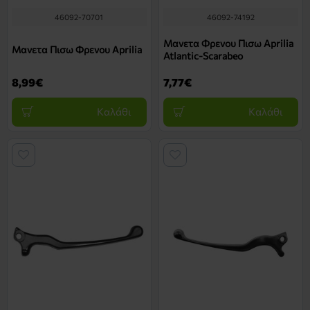
46092-70701
46092-74192
Μανετα Φρενου Πισω Aprilia
Μανετα Πισω Φρενου Aprilia
Atlantic-Scarabeo
8,99€
7,77€
Καλάθι
Καλάθι