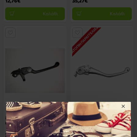
12,76€
35,27€
Καλάθι
Καλάθι
ΚΑΤΌΠΙΝ ΠΑΡΑΓΓΕΛΊΑΣ *
13236-73872
13236-75801
Μανετα Φρενου BMW R 1150
Μανετα Φρενου Ducati
GS
Hypermotard 1100
27,28€
42,00€