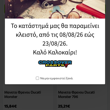
Καλάθι
Καλάθι
LABEL
Να μην εμφανιστεί ξανά.
13236-74262
13236-75361
Μανετα Φρενου Ducati
Μανετα Φρενου Ducati
Monster
Monster 796
15,84€
25,21€