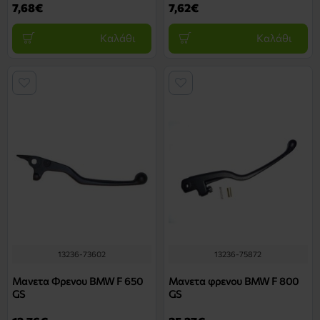
7,68€
7,62€
Καλάθι
Καλάθι
13236-73602
13236-75872
Μανετα Φρενου BMW F 650
Μανετα φρενου BMW F 800
GS
GS