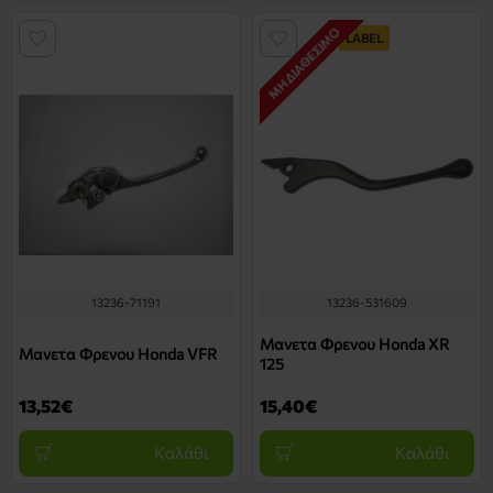
ΜΗ ΔΙΑΘΈΣΙΜΟ
LABEL
13236-71191
13236-531609
Μανετα Φρενου Honda XR
Μανετα Φρενου Honda VFR
125
13,52€
15,40€
Καλάθι
Καλάθι