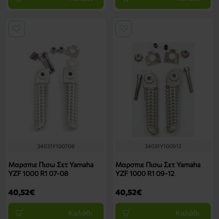
34031Y100708
34031Y100912
Μαρσπιε Πισω Σετ Yamaha
Μαρσπιε Πισω Σετ Yamaha
YZF 1000 R1 07-08
YZF 1000 R1 09-12
40,52€
40,52€
Καλάθι
Καλάθι