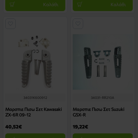
Καλάθι
Καλάθι
34031K600912
34031-RR210A
Μαρσπιε Πισω Σετ Kawasaki
Μαρσπιε Πισω Σετ Suzuki
ZX-6R 09-12
GSX-R
40,52€
19,22€