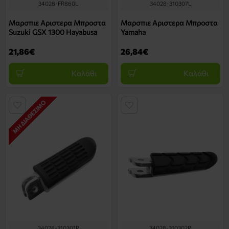
34028-FR860L
34028-310307L
Μαρσπιε Αριστερα Μπροστα
Μαρσπιε Αριστερα Μπροστα
Suzuki GSX 1300 Hayabusa
Yamaha
21,86€
26,84€
Καλάθι
Καλάθι
ΜΗ ΔΙΑΘΈΣΙΜΟ
34028-310301R
34028-310302R