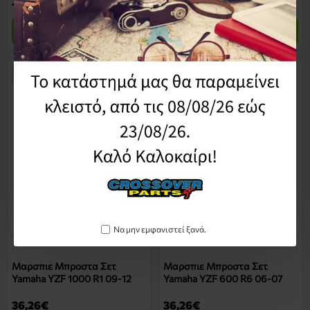
36,26€
36,26€
Καλάθι
Καλάθι
ΜΗ ΔΙΑΘΈΣΙΜΟ
Να μην εμφανιστεί ξανά.
34030Y100912
34030Y600607
Μαρσπιε Μπροστα Σετ
Μαρσπιε Μπροστα Σετ
Yamaha YZF 1000 R1 09-12
Yamaha YZF 600 R6 06-07
36,26€
36,26€