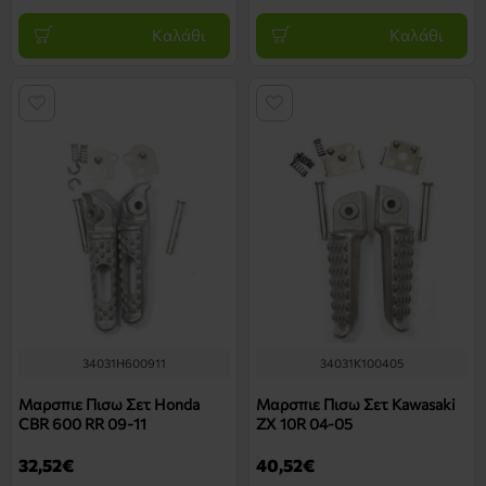
Καλάθι
Καλάθι
34031H600911
34031K100405
Μαρσπιε Πισω Σετ Honda
Μαρσπιε Πισω Σετ Kawasaki
CBR 600 RR 09-11
ZX 10R 04-05
32,52€
40,52€