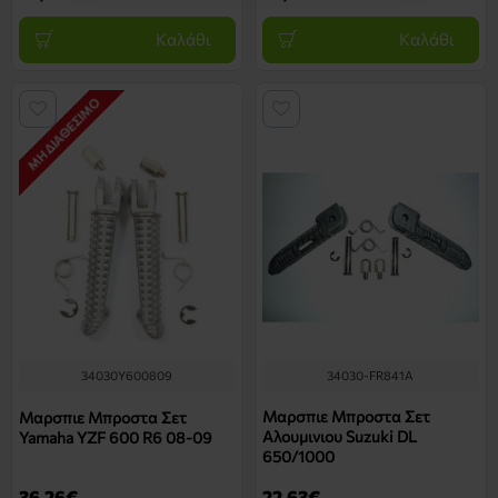
Καλάθι
Καλάθι
ΜΗ ΔΙΑΘΈΣΙΜΟ
34030Y600809
34030-FR841A
Μαρσπιε Μπροστα Σετ
Μαρσπιε Μπροστα Σετ
Αλουμινιου Suzuki DL
Yamaha YZF 600 R6 08-09
650/1000
36,26€
22,63€