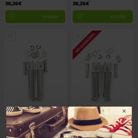
36,26€
36,26€
Καλάθι
Καλάθι
ΜΗ ΔΙΑΘΈΣΙΜΟ
34030Y100406
34030Y100708
Μαρσπιε Μπροστα Σετ
Μαρσπιε Μπροστα Σετ
Yamaha YZF 1000 R1 04-06
Yamaha YZF 1000 R1 07-08