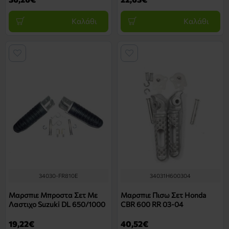
Καλάθι
Καλάθι
34030-FR810E
34031H600304
Μαρσπιε Μπροστα Σετ Με
Μαρσπιε Πισω Σετ Honda
Λαστιχο Suzuki DL 650/1000
CBR 600 RR 03-04
19,22€
40,52€