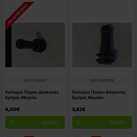
ΜΗ ΔΙΑΘΈΣΙΜΟ
59313-3650FR
59313-0BE0RR
Καλυμμα Πειρου Δαγκανας
Καλυμμα Πειρου Δαγκανας
Εμπρος Μεγαλο
Εμπρος Μεγαλο
6,00€
5,82€
Καλάθι
Καλάθι