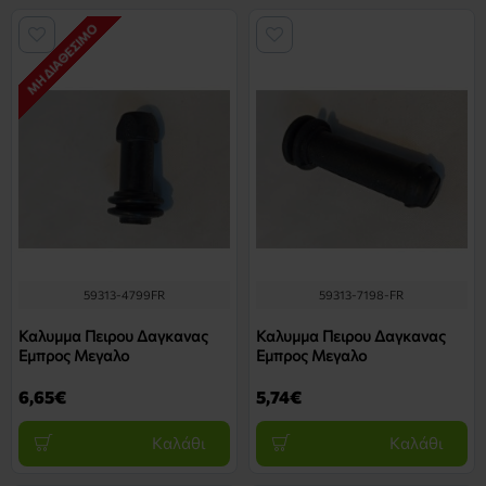
ΜΗ ΔΙΑΘΈΣΙΜΟ
59313-4799FR
59313-7198-FR
Καλυμμα Πειρου Δαγκανας
Καλυμμα Πειρου Δαγκανας
Εμπρος Μεγαλο
Εμπρος Μεγαλο
6,65€
5,74€
Καλάθι
Καλάθι