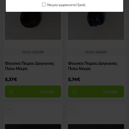
Να μην εμφανιστεί ξανά.
59312-3650RR
59312-2584RR
Φουσκα Πειρου Δαγκανας
Φουσκα Πειρου Δαγκανας
Πισω Μικρη
Πισω Μικρη
5,37€
5,74€
Καλάθι
Καλάθι