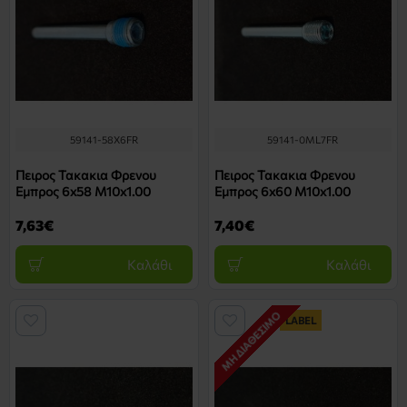
59141-58X6FR
59141-0ML7FR
Πειρος Τακακια Φρενου
Πειρος Τακακια Φρενου
Εμπρος 6x58 M10x1.00
Εμπρος 6x60 M10x1.00
7,63€
7,40€
Καλάθι
Καλάθι
ΜΗ ΔΙΑΘΈΣΙΜΟ
LABEL