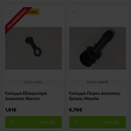
ΜΗ ΔΙΑΘΈΣΙΜΟ
LABEL
59122-01A0
59313-1094FR
Καλυμμα Εξαερωτηρα
Καλυμμα Πειρου Δαγκανας
Δαγκανας Φρενου
Εμπρος Μεγαλο
1,61€
6,70€
Καλάθι
Καλάθι