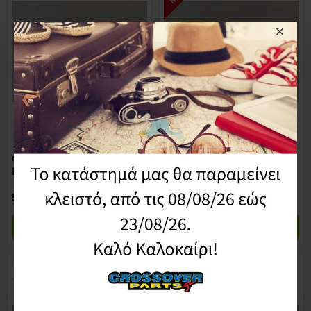
59312-0643RR
59312-7220RR
Φουσκα Πειρου Δαγκανας
Φουσκα Πειρου Δαγκανας
Πισω Μικρη
Πισω Μικρη
5,90€
5,37€
Καλάθι
Καλάθι