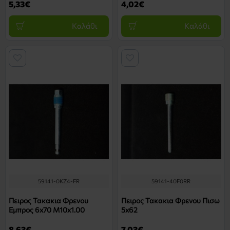
5,33€
4,02€
Καλάθι
Καλάθι
59141-0KZ4-FR
59141-40F0RR
Πειρος Τακακια Φρενου
Πειρος Τακακια Φρενου Πισω
Εμπρος 6x70 M10x1.00
5x62
8,63€
7,03€