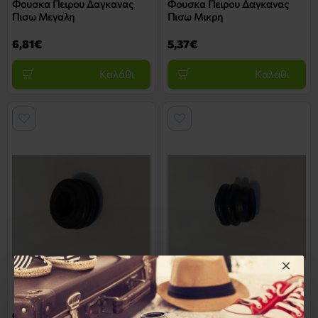
Φουσκα Πειρου Δαγκανας
Φουσκα Πειρου Δαγκανας
Πισω Μεγαλη
Πισω Μικρη
6,81€
5,37€
Καλάθι
Καλάθι
59312-3650RR
59312-2584RR
Φουσκα Πειρου Δαγκανας
Φουσκα Πειρου Δαγκανας