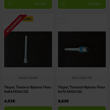
Καλάθι
Καλάθι
ΜΗ ΔΙΑΘΈΣΙΜΟ
LABEL
59345-1460RR
59141-0KZ4-RR
Πειρος Τακακια Φρενου Πισω
Πειρος Τακακια Φρενου Πισω
6x64 M10x1.00
6x70 M10x1.00
4,02€
8,63€