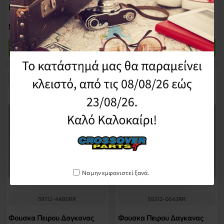
Πισω Μικρη
Πισω Μικρη
5,37€
5,74€
Καλάθι
Καλάθι
Να μην εμφανιστεί ξανά.
59112-44B0RR
59312-0643RR
Φουσκα Πειρου Δαγκανας
Φουσκα Πειρου Δαγκανας