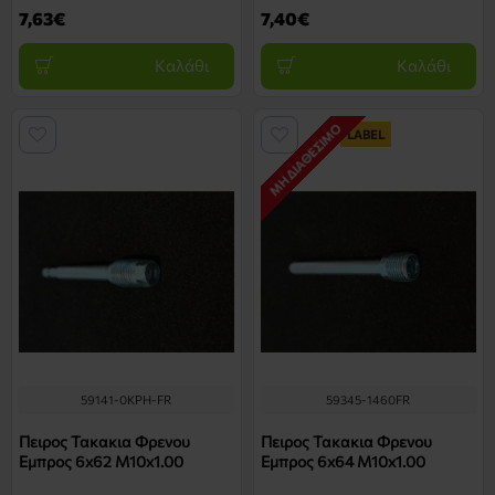
7,63€
7,40€
Καλάθι
Καλάθι
ΜΗ ΔΙΑΘΈΣΙΜΟ
LABEL
59141-0KPH-FR
59345-1460FR
Πειρος Τακακια Φρενου
Πειρος Τακακια Φρενου
Εμπρος 6x62 M10x1.00
Εμπρος 6x64 M10x1.00