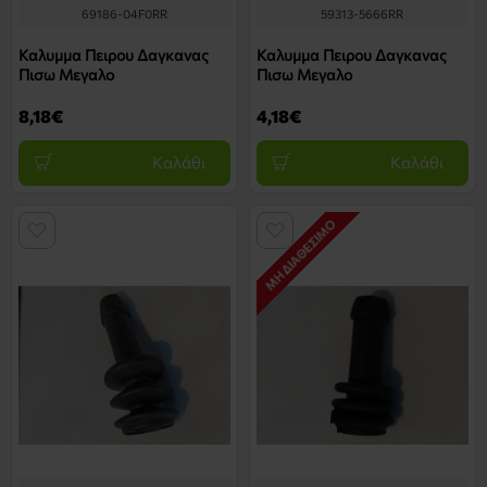
69186-04F0RR
59313-5666RR
Καλυμμα Πειρου Δαγκανας
Καλυμμα Πειρου Δαγκανας
Πισω Μεγαλο
Πισω Μεγαλο
8,18€
4,18€
Καλάθι
Καλάθι
ΜΗ ΔΙΑΘΈΣΙΜΟ