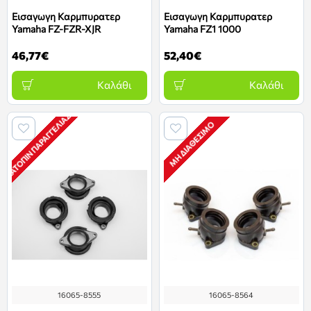
Εισαγωγη Καρμπυρατερ
Εισαγωγη Καρμπυρατερ
Yamaha FZ-FZR-XJR
Yamaha FZ1 1000
46,77€
52,40€
Καλάθι
Καλάθι
ΚΑΤΌΠΙΝ ΠΑΡΑΓΓΕΛΊΑΣ *
ΜΗ ΔΙΑΘΈΣΙΜΟ
16065-8555
16065-8564