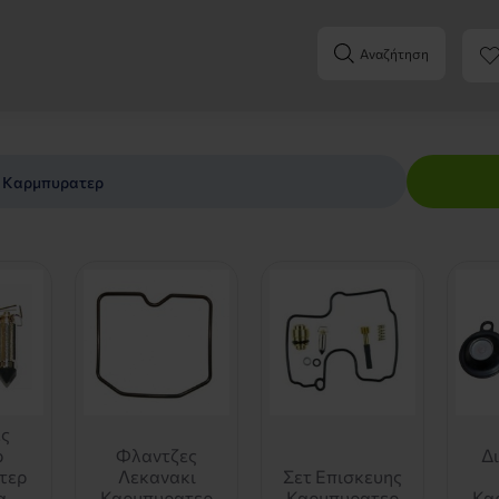
Αναζήτηση
 Καρμπυρατερ
ες
ρ
Φλαντζες
Δ
τερ
Λεκανακι
Σετ Επισκευης
α
Καρμπυρατερ
Καρμπυρατερ
Κα