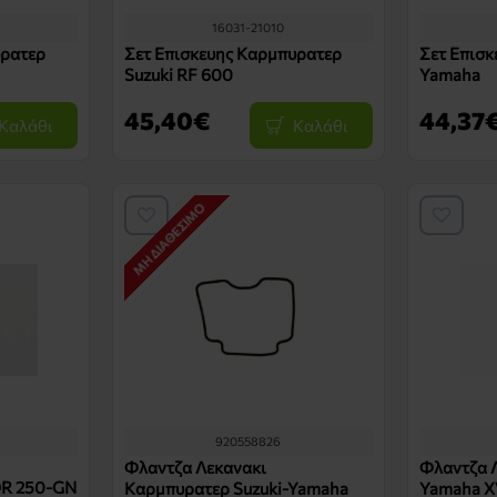
16031-21010
υρατερ
Σετ Επισκευης Καρμπυρατερ
Σετ Επισ
Suzuki RF 600
Yamaha
45,40€
44,37
Καλάθι
Καλάθι
ΜΗ ΔΙΑΘΈΣΙΜΟ
920558826
Φλαντζα Λεκανακι
Φλαντζα 
DR 250-GN
Καρμπυρατερ Suzuki-Yamaha
Yamaha 