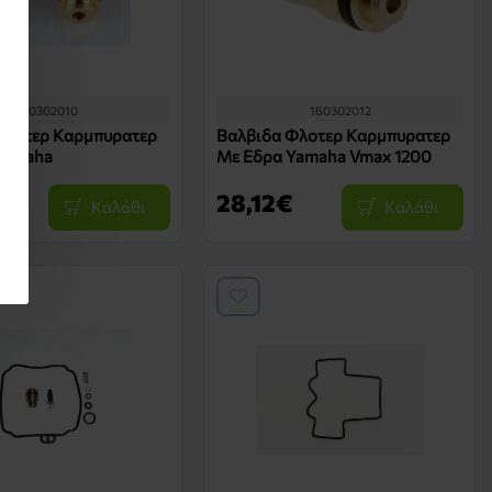
160302010
160302012
Φλοτερ Καρμπυρατερ
Βαλβιδα Φλοτερ Καρμπυρατερ
Yamaha
Με Εδρα Yamaha Vmax 1200
28,12€
Καλάθι
Καλάθι