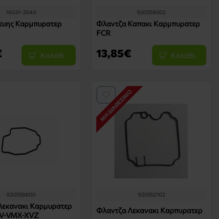
16031-2040
920559002
κευης Καρμπυρατερ
Φλαντζα Καπακι Καρμπυρατερ
FCR
€
13,85€
Καλάθι
Καλάθι
ΜΗ ΔΙΑΘΈΣΙΜΟ
920558800
920552102
Λεκανακι Καρμυρατερ
Φλαντζα Λεκανακι Καρπυρατερ
XV-VMX-XVZ