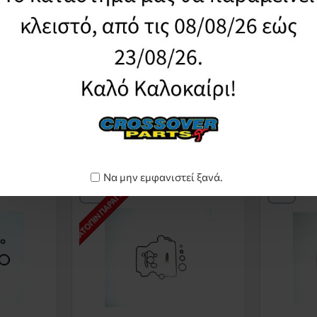
160302011
μπυρατερ
Βαλβιδα Φλοτερ Καρμπυρατερ
Βαλβιδα 
0
Με Εδρα Yamaha
Με Εδρα 
16,86€
16,19€
Καλάθι
Καλάθι
ΚΑΤΌΠΙΝ ΠΑΡΑΓΓΕΛΊΑΣ *
Να μην εμφανιστεί ξανά.