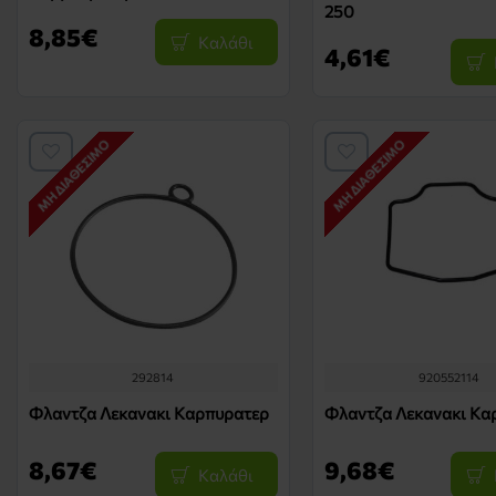
250
8,85€
Καλάθι
4,61€
ΜΗ ΔΙΑΘΈΣΙΜΟ
ΜΗ ΔΙΑΘΈΣΙΜΟ
292814
920552114
Φλαντζα Λεκανακι Καρπυρατερ
Φλαντζα Λεκανακι Κα
8,67€
9,68€
Καλάθι