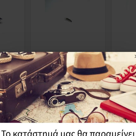
16030-1995
μπυρατερ
Βαλβιδα Φλοτερ Καρμπυρατερ
Βαλβιδα 
Yamaha XT 600
Με Εδρα
10,12€
25,85
Καλάθι
Καλάθι
ΜΗ ΔΙΑΘΈΣΙΜ