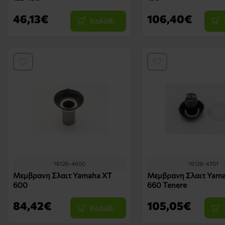
46,13€
106,40€
Καλάθι
16126-4600
16126-4701
Μεμβρανη Σλαιτ Yamaha XT
Μεμβρανη Σλαιτ Yam
600
660 Tenere
84,42€
105,05€
Καλάθι