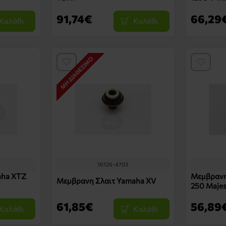
91,74€
66,29
Καλάθι
Καλάθι
ΜΗ ΔΙΑΘΈΣΙΜΟ
16126-4703
aha XTZ
Μεμβρανη
Μεμβρανη Σλαιτ Yamaha XV
250 Majes
61,85€
56,89
Καλάθι
Καλάθι