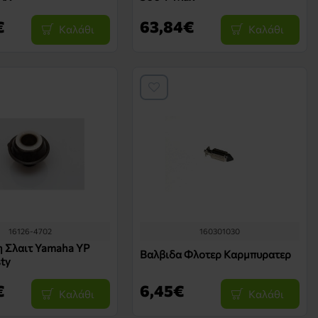
€
63,84€
Καλάθι
Καλάθι
16126-4702
160301030
 Σλαιτ Yamaha YP
Βαλβιδα Φλοτερ Καρμπυρατερ
ty
€
6,45€
Καλάθι
Καλάθι