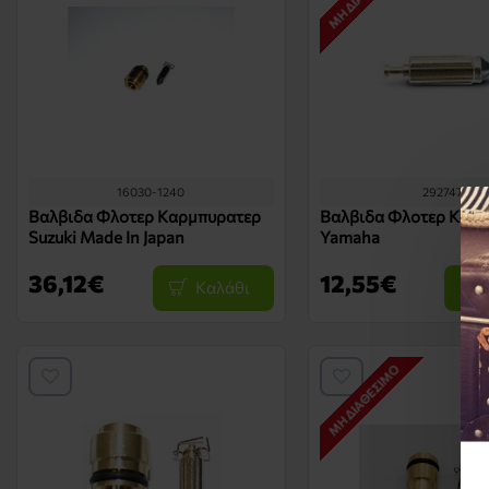
16030-1240
292747
Βαλβιδα Φλοτερ Καρμπυρατερ
Βαλβιδα Φλοτερ Καρ
Suzuki Made In Japan
Yamaha
36,12€
12,55€
Καλάθι
ΜΗ ΔΙΑΘΈΣΙΜΟ