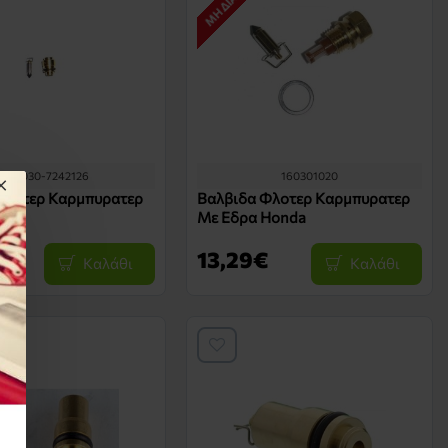
5516030-7242126
160301020
Φλοτερ Καρμπυρατερ
Βαλβιδα Φλοτερ Καρμπυρατερ
Με Εδρα Honda
€
13,29€
Καλάθι
Καλάθι
Ο