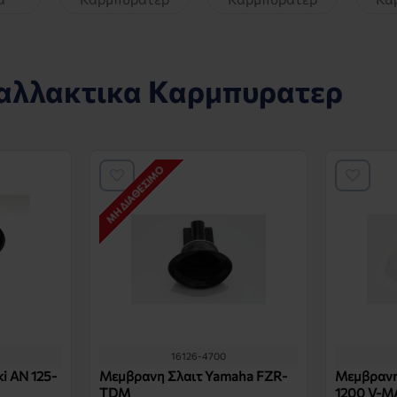
αλλακτικα Καρμπυρατερ
ΜΗ ΔΙΑΘΈΣΙΜΟ
16126-4700
i AN 125-
Μεμβρανη Σλαιτ Yamaha FZR-
Μεμβρανη
TDM
1200 V-M