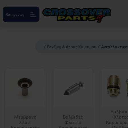
Κατηγορίες
Βενζινη & Αερας Καυσιμου
Ανταλλακτικα
Βαλβιδ
Μεμβρανη
Βαλβιδες
Φλοτε
Σλαιτ
Φλοτερ
Καρμπυρα
Καρμπυρατερ
Καρμπυρατερ
Με Εδρ