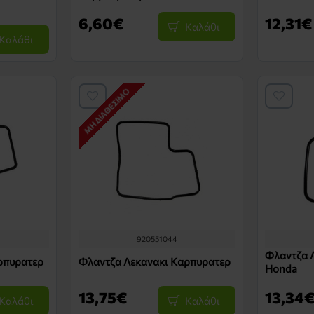
6,60€
12,31€
Καλάθι
Καλάθι
ΜΗ ΔΙΑΘΈΣΙΜΟ
920551044
Φλαντζα 
ρπυρατερ
Φλαντζα Λεκανακι Καρπυρατερ
Honda
13,75€
13,34
Καλάθι
Καλάθι