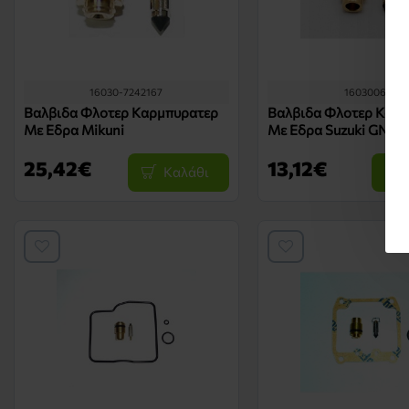
16030-7242167
160300613
Βαλβιδα Φλοτερ Καρμπυρατερ
Βαλβιδα Φλοτερ Καρ
Με Εδρα Mikuni
Με Εδρα Suzuki GN 25
25,42€
13,12€
Καλάθι