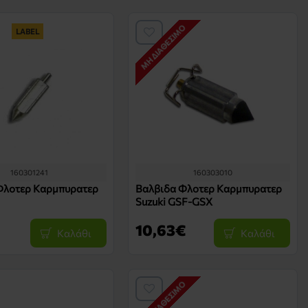
ΜΗ ΔΙΑΘΈΣΙΜΟ
LABEL
160301241
160303010
Φλοτερ Καρμπυρατερ
Βαλβιδα Φλοτερ Καρμπυρατερ
Suzuki GSF-GSX
10,63€
Καλάθι
Καλάθι
ΜΗ ΔΙΑΘΈΣΙΜΟ