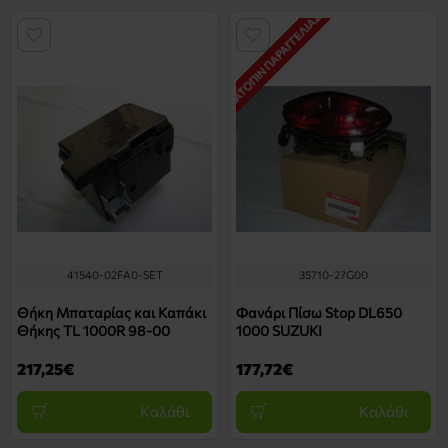
ΚΑΤΌΠΙΝ ΠΑΡΑΓΓΕΛΊΑΣ *
41540-02FA0-SET
35710-27G00
Θήκη Μπαταρίας και Καπάκι
Φανάρι Πίσω Stop DL650
Θήκης TL 1000R 98-00
1000 SUZUKI
217,25€
177,72€
Καλάθι
Καλάθι