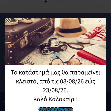
Παρέχουμε προϊόντα
και υπηρεσίες υψηλής ποιότητας
Άμεση Αποστολή
στον χώρο σου
To Νο1 Ε-shop
Ανταλλακτικά Μοτοσυκλετών
Τηλέφωνο
210 9212929 /
210 9239640
Λογαριασμός