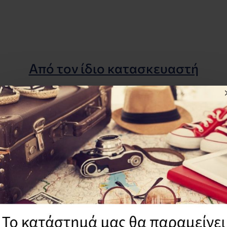
Από τον ίδιο κατασκευαστή
27G00
32101-45C00
2140
Stop DL650
Δισκοι Συμπ
Πηνια Suzuki VS 600 GL
Suzuki DL 1