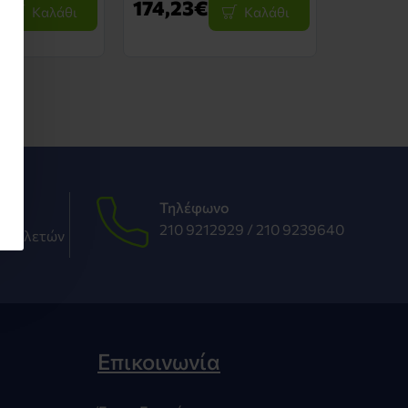
174,23€
178,16
Καλάθι
Καλάθι
Τηλέφωνο
210 9212929 /
210 9239640
συκλετών
Επικοινωνία