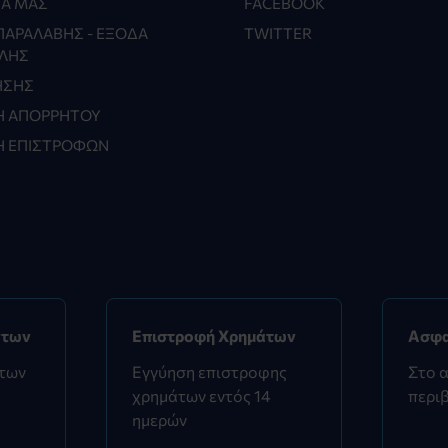
ΊΑ ΜΑΣ
FACEBOOK
ΠΑΡΑΛΑΒΉΣ - ΈΞΟΔΑ
TWITTER
ΛΉΣ
ΉΣΗΣ
Ή ΑΠΟΡΡΉΤΟΥ
Ή ΕΠΙΣΤΡΟΦΏΝ
ντων
Επιστροφή Χρημάτων
Ασφα
ντων
Εγγύηση επιστροφης
Στο 
χρημάτων εντός 14
περιβ
ημερών