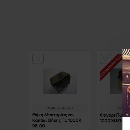
ΚΑΤΌΠΙΝ ΠΑΡΑΓΓΕΛΊΑΣ *
41540-02FA0-SET
35710-
Θήκη Μπαταρίας και
Φανάρι Πίσω 
Καπάκι Θήκης TL 1000R
1000 SUZUKI
98-00