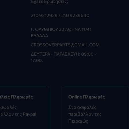
Έχετε Ερωτήσεις;
210 9212929 /
210 9239640
Γ. ΟΛΥΜΠΊΟΥ 20 ΑΘΉΝΑ 11741
ΕΛΛΆΔΑ
CROSSOVERPARTS@GMAIL.COM
ΔΕΥΤΈΡΑ - ΠΑΡΑΣΚΕΥΉ: 09:00 -
17:00.
λείς Πληρωμές
Online Πληρωμές
ασφαλές
Στο ασφαλές
άλλον της Paypal
περιβάλλον της
Πειραιώς