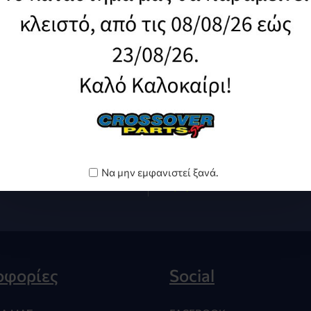
319,98€
196,51€
Καλάθι
Καλάθι
Άμεση Αποστολή
To Νο1 Ε-shop
Να μην εμφανιστεί ξανά.
στον χώρο σου
Ανταλλακτικά Μοτο
οφορίες
Social