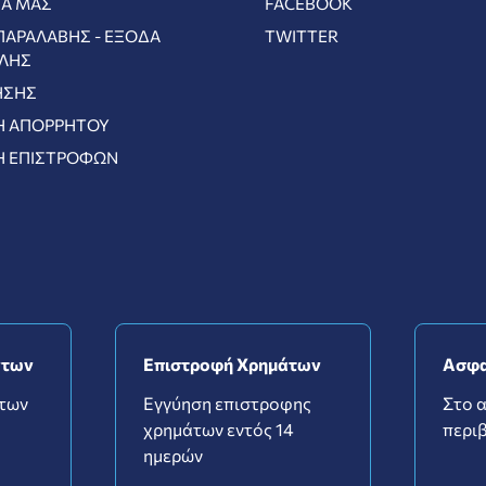
ΊΑ ΜΑΣ
FACEBOOK
ΠΑΡΑΛΑΒΉΣ - ΈΞΟΔΑ
TWITTER
ΛΉΣ
ΉΣΗΣ
Ή ΑΠΟΡΡΉΤΟΥ
Ή ΕΠΙΣΤΡΟΦΏΝ
ντων
Επιστροφή Χρημάτων
Ασφα
ντων
Εγγύηση επιστροφης
Στο 
χρημάτων εντός 14
περιβ
ημερών