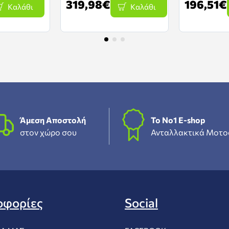
319,98€
196,51€
Καλάθι
Καλάθι
Άμεση Αποστολή
To Νο1 Ε-shop
στον χώρο σου
Ανταλλακτικά Μοτο
οφορίες
Social