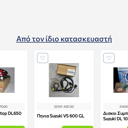
Από τον ίδιο κατασκευαστή
27G00
32101-45C00
2140
Stop DL650
Δισκοι Συμπ
Πηνια Suzuki VS 600 GL
Suzuki DL 1