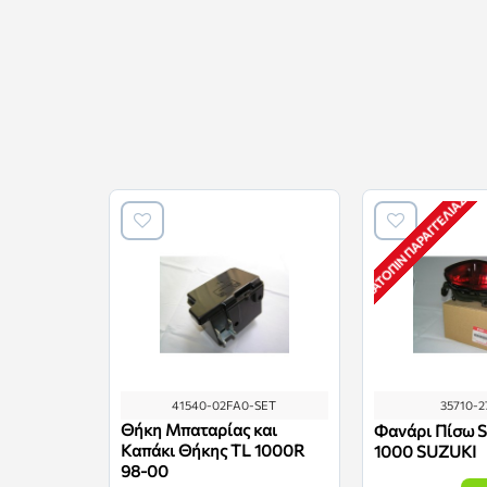
ΚΑΤΌΠΙΝ ΠΑΡΑΓΓΕΛΊΑΣ *
41540-02FA0-SET
35710-
Θήκη Μπαταρίας και
Φανάρι Πίσω 
Καπάκι Θήκης TL 1000R
1000 SUZUKI
98-00