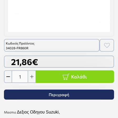
Κωδικός Προϊόντος
34028-FR860R
21,86€
Καλάθι
Περιγραφή
Δεξιος Οδηγου Suzuki,
Μα
σ
πιε