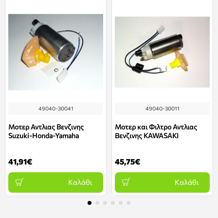
49040-30041
49040-30011
Μοτερ Αντλιας Βενζινης
Μοτερ και Φιλτρο Αντλιας
Suzuki-Honda-Yamaha
Βενζινης KAWASAKI
41,91€
45,75€
Καλάθι
Καλάθι