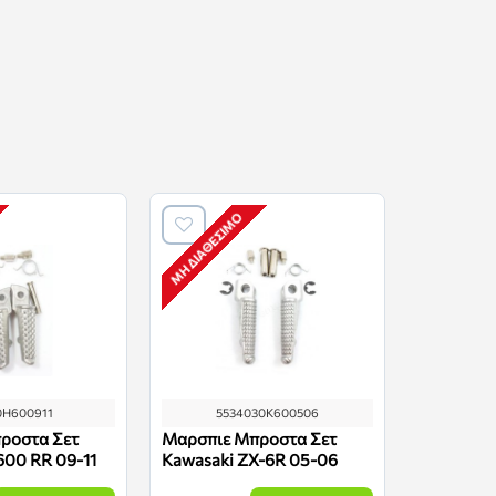
ΜΗ ΔΙΑΘΈΣΙΜΟ
ΜΗ ΔΙΑΘΈΣΙ
0H600911
5534030K600506
3
ροστα Σετ
Μαρσπιε Μπροστα Σετ
Μαρσπιε 
600 RR 09-11
Kawasaki ZX-6R 05-06
Kawasaki