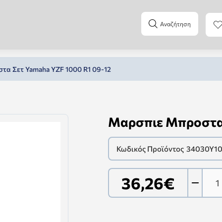
Αναζήτηση
τα Σετ Yamaha YZF 1000 R1 09-12
Μαρσπιε Μπροστα 
Κωδικός Προϊόντος
34030Y10
36,26€