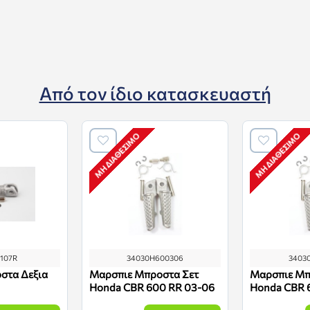
Από τον ίδιο κατασκευαστή
ΜΗ ΔΙΑΘΈΣΙΜΟ
ΜΗ ΔΙΑΘΈΣΙΜΟ
1107R
34030H600306
3403
στα Δεξια
Μαρσπιε Μπροστα Σετ
Μαρσπιε Μπ
Honda CBR 600 RR 03-06
Honda CBR 