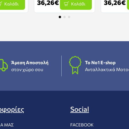
36,26€
36,26€
Καλάθι
Καλάθι
Άμεση Αποστολή
To Νο1 Ε-shop
στον χώρο σου
Ανταλλακτικά Μοτο
οφορίες
Social
ΊΑ ΜΑΣ
FACEBOOK