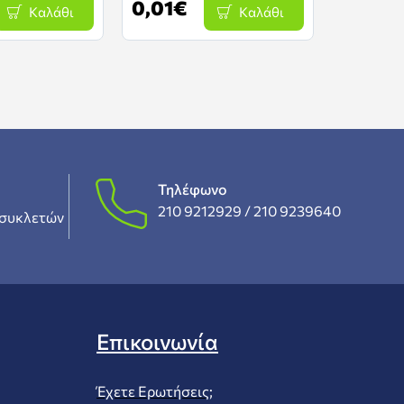
0,01€
36,26
Καλάθι
Καλάθι
Τηλέφωνο
210 9212929 /
210 9239640
συκλετών
Επικοινωνία
Έχετε Ερωτήσεις;