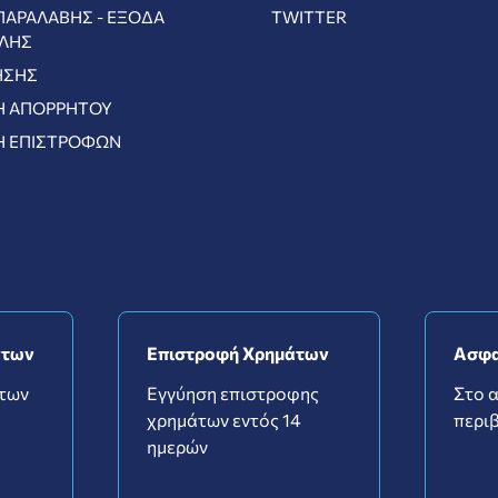
ΠΑΡΑΛΑΒΉΣ - ΈΞΟΔΑ
TWITTER
ΛΉΣ
ΉΣΗΣ
Ή ΑΠΟΡΡΉΤΟΥ
Ή ΕΠΙΣΤΡΟΦΏΝ
ντων
Επιστροφή Χρημάτων
Ασφα
ντων
Εγγύηση επιστροφης
Στο 
χρημάτων εντός 14
περιβ
ημερών