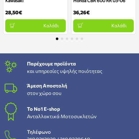
Kawasaki
Honda CBR 600 RR 03-06
28,50€
36,26€
Καλάθι
Καλάθι
Παρέχουμε προϊόντα
και υπηρεσίες υψηλής ποιότητας
Άμεση Αποστολή
στον χώρο σου
To Νο1 Ε-shop
Ανταλλακτικά Μοτοσυκλετών
Τηλέφωνο