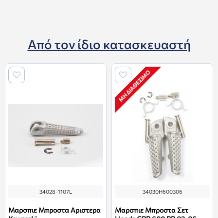
Από τον ίδιο κατασκευαστή
ΜΗ ΔΙΑΘΈΣΙΜΟ
34028-1107L
34030H600306
Μαρσπιε Μπροστα Αριστερα
Μαρσπιε Μπροστα Σετ