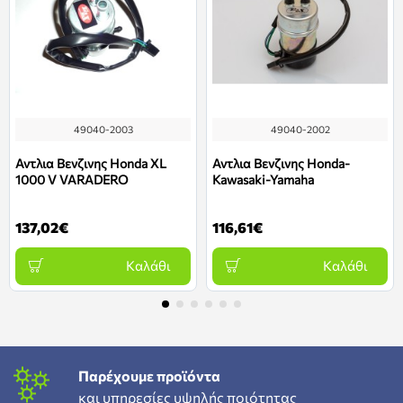
49040-2003
49040-2002
Αντλια Βενζινης Honda XL
Αντλια Βενζινης Honda-
1000 V VARADERO
Kawasaki-Yamaha
137,02€
116,61€
Καλάθι
Καλάθι
Παρέχουμε προϊόντα
και υπηρεσίες υψηλής ποιότητας