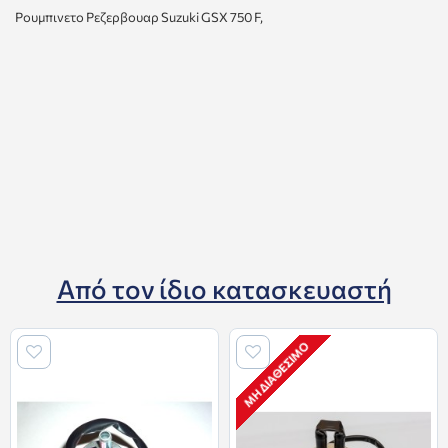
Ρουμπινετο Ρεζερβουαρ Suzuki GSX 750 F,
Από τον ίδιο κατασκευαστή
ΜΗ ΔΙΑΘΈΣΙΜΟ