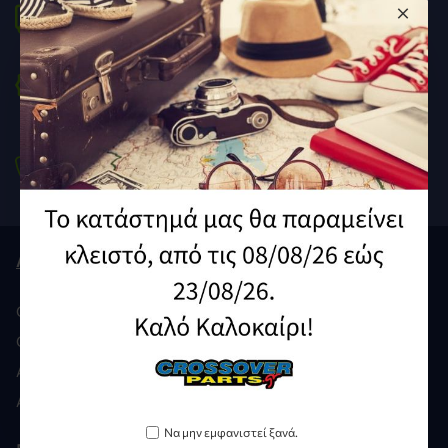
Άμεση Αποστολή
στον χώρο σου
To Νο1 Ε-shop
Ανταλλακτικά Μοτοσυκλετών
Τηλέφωνο
210 9212929 /
210 9239640
Λογαριασμός
Ο ΛΟΓΑΡΙΑΣΜΌΣ ΜΟΥ
ΟΙ ΠΑΡΑΓΓΕΛΊΕΣ ΜΟΥ
ΑΓΑΠΗΜΈΝΑ
ΑΊΤΗΣΗ GDPR
Να μην εμφανιστεί ξανά.