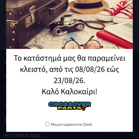
To Νο1 Ε-shop
Ανταλλακτικά Μοτοσυκλετών
Τηλέφωνο
210 9212929 /
210 9239640
Λογαριασμός
Ο ΛΟΓΑΡΙΑΣΜΌΣ ΜΟΥ
ΟΙ ΠΑΡΑΓΓΕΛΊΕΣ ΜΟΥ
ΑΓΑΠΗΜΈΝΑ
ΑΊΤΗΣΗ GDPR
Πληροφορίες
Να μην εμφανιστεί ξανά.
Η ΕΤΑΙΡΕΊΑ ΜΑΣ