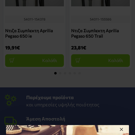
54011-154378
54011-155586
Ντιζα Συμπλεκτη Aprilia
Ντιζα Συμπλεκτη Aprilia
Pegaso 650 ie
Pegaso 650 Trail
19,91€
23,81€
Καλάθι
Καλάθι
Παρέχουμε προϊόντα
και υπηρεσίες υψηλής ποιότητας
Άμεση Αποστολή
στον χώρο σου