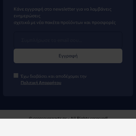
Κάνε εγγραφή στο newsletter για να λαμβάνεις
ενημερώσεις
σχετικά με νέα πακέτα προϊόντων και προσφορές
Εγγραφή
Έχω διαβάσει και αποδέχομαι την
Πολιτική Απορρήτου
© crossoverparts.gr - All Rights reserved!
Κατασκευή Eshop με Opencart - Opencart24.gr