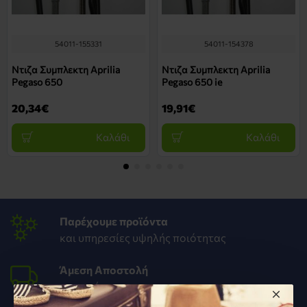
54011-155331
54011-154378
Ντιζα Συμπλεκτη Aprilia
Ντιζα Συμπλεκτη Aprilia
Pegaso 650
Pegaso 650 ie
20,34€
19,91€
Καλάθι
Καλάθι
Παρέχουμε προϊόντα
και υπηρεσίες υψηλής ποιότητας
Άμεση Αποστολή
στον χώρο σου