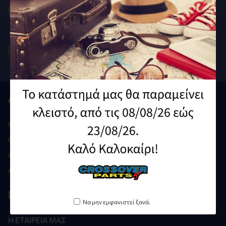
To Νο1 Ε-shop
Ανταλλακτικά Μοτοσυκλετών
Τηλέφωνο
210 9212929 /
210 9239640
Λογαριασμός
Ο ΛΟΓΑΡΙΑΣΜΌΣ ΜΟΥ
ΟΙ ΠΑΡΑΓΓΕΛΊΕΣ ΜΟΥ
ΑΓΑΠΗΜΈΝΑ
ΑΊΤΗΣΗ GDPR
Πληροφορίες
Να μην εμφανιστεί ξανά.
Η ΕΤΑΙΡΕΊΑ ΜΑΣ