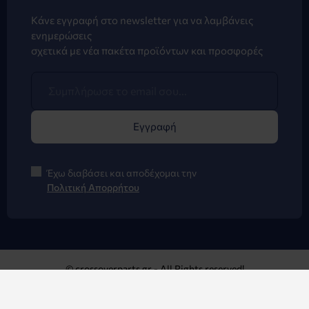
Κάνε εγγραφή στο newsletter για να λαμβάνεις
ενημερώσεις
σχετικά με νέα πακέτα προϊόντων και προσφορές
Εγγραφή
Έχω διαβάσει και αποδέχομαι την
Πολιτική Απορρήτου
© crossoverparts.gr - All Rights reserved!
Κατασκευή Eshop με Opencart - Opencart24.gr