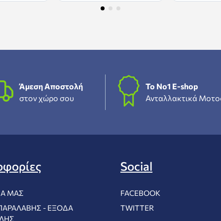
Άμεση Αποστολή
To Νο1 Ε-shop
στον χώρο σου
Ανταλλακτικά Μοτο
οφορίες
Social
ΊΑ ΜΑΣ
FACEBOOK
ΠΑΡΑΛΑΒΉΣ - ΈΞΟΔΑ
TWITTER
ΛΉΣ