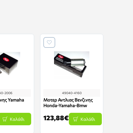
40-2006
49040-4160
4
ινης Yamaha
Μοτερ Αντλιας Βενζινης
Σετ Επισκ
Honda-Yamaha-Bmw
Βενζινης
123,88€
25,38
Καλάθι
Καλάθι