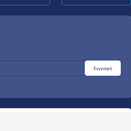
Εγγραφή
Κατασκευή Eshop με Opencart - Opencart24.gr