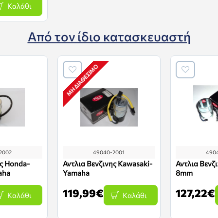
Καλάθι
Από τον ίδιο κατασκευαστή
ΜΗ ΔΙΑΘΈΣΙΜΟ
2002
49040-2001
490
ης Honda-
Αντλια Βενζινης Kawasaki-
Αντλια Βενζ
aha
Yamaha
8mm
119,99€
127,22€
Καλάθι
Καλάθι