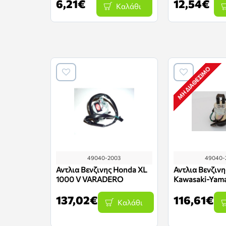
6,21€
12,54€
Καλάθι
ΜΗ ΔΙΑΘΈΣΙΜΟ
49040-2003
49040-
Αντλια Βενζινης Honda XL
Αντλια Βενζιν
1000 V VARADERO
Kawasaki-Yam
137,02€
116,61€
Καλάθι