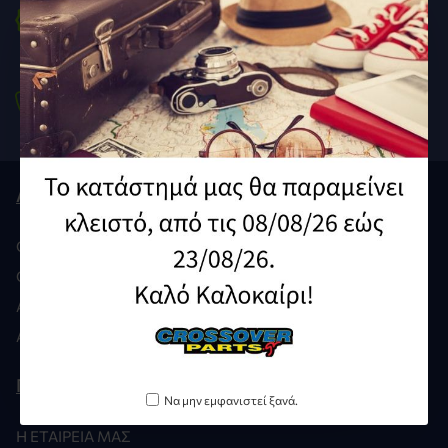
To Νο1 Ε-shop
Ανταλλακτικά Μοτοσυκλετών
Τηλέφωνο
210 9212929 /
210 9239640
Λογαριασμός
Ο ΛΟΓΑΡΙΑΣΜΌΣ ΜΟΥ
ΟΙ ΠΑΡΑΓΓΕΛΊΕΣ ΜΟΥ
ΑΓΑΠΗΜΈΝΑ
ΑΊΤΗΣΗ GDPR
Πληροφορίες
Να μην εμφανιστεί ξανά.
Η ΕΤΑΙΡΕΊΑ ΜΑΣ