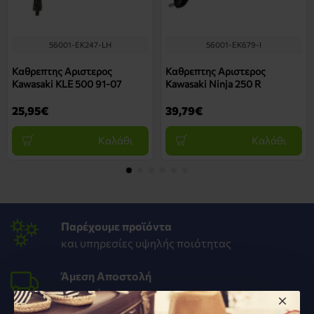
56001-EK247-LH
56001-EK679-I
Καθρεπτης Αριστερος
Καθρεπτης Αριστερος
Kawasaki KLE 500 91-07
Kawasaki Ninja 250 R
25,95€
39,79€
Καλάθι
Καλάθι
Παρέχουμε προϊόντα
και υπηρεσίες υψηλής ποιότητας
Άμεση Αποστολή
στον χώρο σου