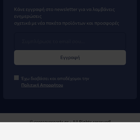
Κάνε εγγραφή στο newsletter για να λαμβάνεις
ενημερώσεις
σχετικά με νέα πακέτα προϊόντων και προσφορές
Εγγραφή
Έχω διαβάσει και αποδέχομαι την
Πολιτική Απορρήτου
© crossoverparts.gr - All Rights reserved!
Κατασκευή Eshop με Opencart - Opencart24.gr